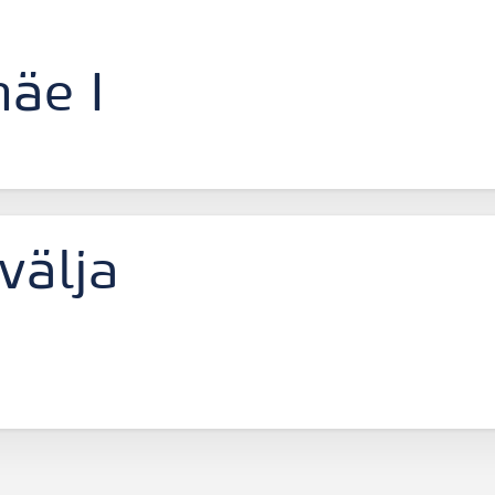
-
äe I
välja