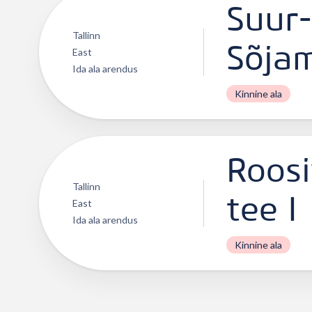
Suur
Tallinn
Sõjam
East
Ida ala arendus
Kinnine ala
Roosi
Tallinn
tee I
East
Ida ala arendus
Kinnine ala