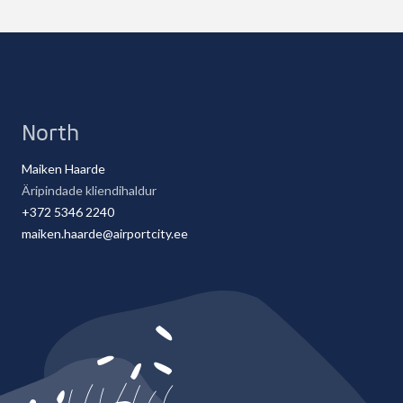
North
Maiken Haarde
Äripindade kliendihaldur
+372 5346 2240
maiken.haarde@airportcity.ee