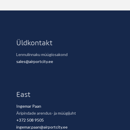
Kontaktid
Üldkontakt
Lennulinnaku müügiosakond
sales@airportcity.ee
East
Ingemar Paan
Äripindade arendus- ja müügijuht
+372 508 9505
ingemar.paan@airportcity.ee