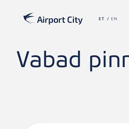
ET
EN
Vabad pin