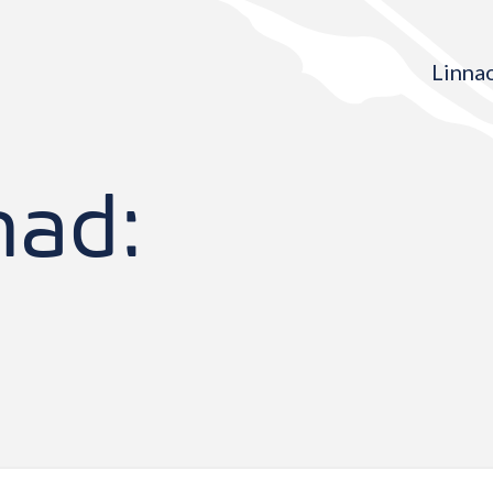
Linna
nad: