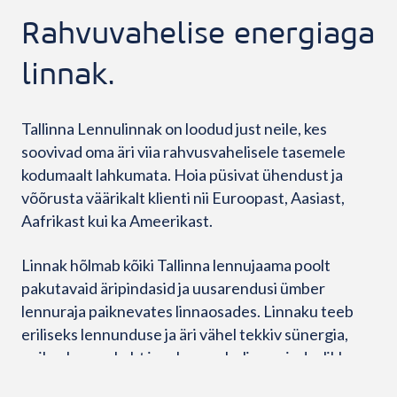
Rahvuvahelise energiaga
linnak.
Tallinna Lennulinnak on loodud just neile, kes
soovivad oma äri viia rahvusvahelisele tasemele
kodumaalt lahkumata. Hoia püsivat ühendust ja
võõrusta väärikalt klienti nii Euroopast, Aasiast,
Aafrikast kui ka Ameerikast.
Linnak hõlmab kõiki Tallinna lennujaama poolt
pakutavaid äripindasid ja uusarendusi ümber
lennuraja paiknevates linnaosades. Linnaku teeb
eriliseks lennunduse ja äri vähel tekkiv sünergia,
unikaalne asukoht ja rahvusvaheline esinduslikkus.