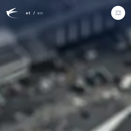
et
en