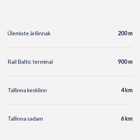
Ülemiste ärilinnak
200 m
Rail Baltic terminal
900 m
Tallinna kesklinn
4 km
Tallinna sadam
6 km